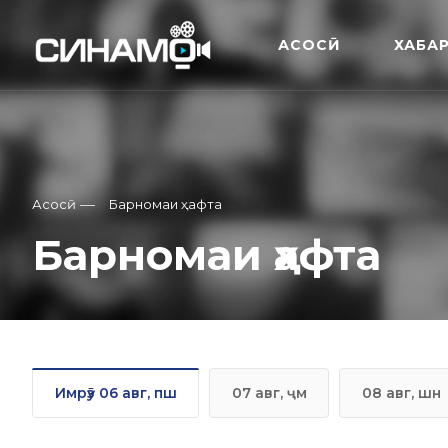
АСОСӢ
ХАБА
—
Асосӣ
Барномаи ҳафта
Барномаи ҳафта
Имрӯз 06 авг, пш
07 авг, ҷм
08 авг, шн