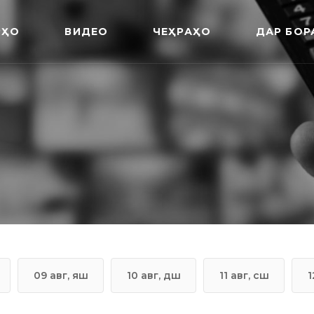
РҲО
ВИДЕО
ЧЕҲРАҲО
ДАР БОР
09 авг, яш
10 авг, дш
11 авг, сш
1