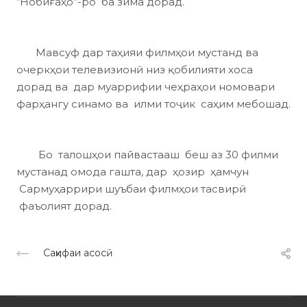
“Нобиғаҳо”-ро ба зима дорад.
Мавсуф дар таҳияи филмҳои мустанд ва
очеркҳои телевизионӣ низ қобилияти хоса
дорад ва дар муаррифии чеҳраҳои номовари
фарҳангу синамо ва илми тоҷик саҳим мебошад.
Бо талошҳои пайвастааш беш аз 30 филми
мустанад омода гашта, дар ҳозир ҳамчун
Сармуҳаррири шуъбаи филмҳои тасвирӣ
фаъолият дорад.
Саҳифаи асосӣ