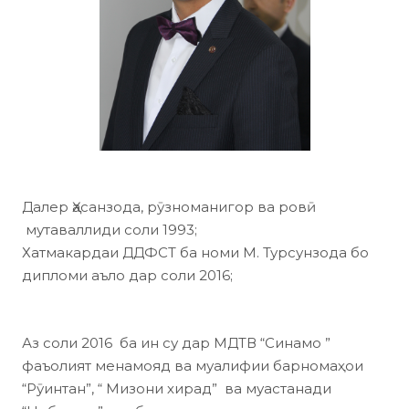
Далер Ҳасанзода, рӯзноманигор ва ровӣ
мутаваллиди соли 1993;
Хатмакардаи ДДФСТ ба номи М. Турсунзода бо
дипломи аъло дар соли 2016;
Аз соли 2016 ба ин су дар МДТВ “Синамо ”
фаъолият менамояд ва муалифии барномаҳои
“Рӯинтан”, “ Мизони хирад” ва муастанади