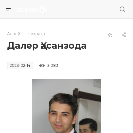
—
Асосӣ
Чеҳраҳо
Далер Ҳасанзода
3 083
2023-02-14